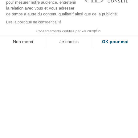
RÉALISATIONS
ADRESSE
SUIVEZ-NOUS
NEWSLETTER
Vous voulez être tenu informé de toutes les actualités de DUCASSE Conseil
? Indiquez simplement votre adresse email dans la case ci-dessous. En vous
abonnant vous acceptez la
politique de confidentialité
.
OK
FILIALE DE
DUCASSE PARIS
FR
EN
Plan du site
Mention légales & crédits