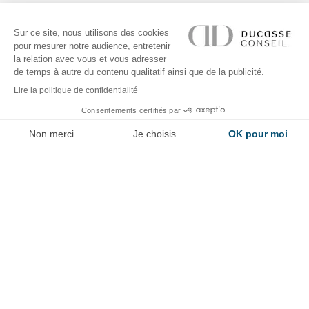
À PROPOS
RÉALISATIONS
ADRESSE
SUIVEZ-NOUS
NEWSLETTER
Vous voulez être tenu informé de toutes les actualités de DUCASSE Conseil
? Indiquez simplement votre adresse email dans la case ci-dessous. En vous
abonnant vous acceptez la
politique de confidentialité
.
OK
FILIALE DE
DUCASSE PARIS
FR
EN