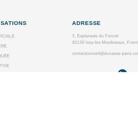
ISATIONS
ADRESSE
3, Esplanade du Foncet
CIALE
92130 Issy-les-Moulineaux, Fran
ÈRE
contactconseil@ducasse-paris.c
QUÉE
TIVE
SUIVEZ-NOUS
OUT