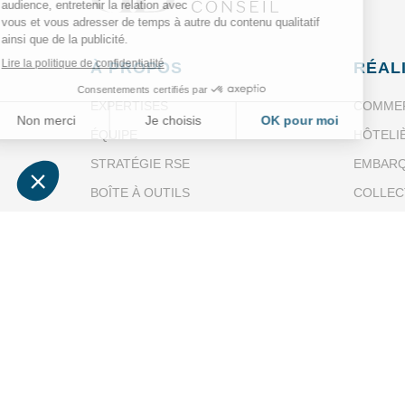
À PROPOS
RÉAL
EXPERTISES
COMMER
ÉQUIPE
HÔTELI
STRATÉGIE RSE
EMBAR
BOÎTE À OUTILS
COLLEC
CONTACT
VOIR T
FILIALE DE
DUCASSE PARIS