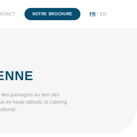
NTACT
FR
EN
NOTRE BROCHURE
ENNE
ce des passagers au sein des
e en haute altitude, le catering
ational.