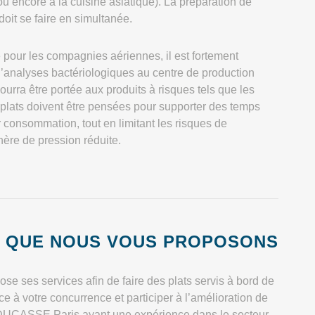
u encore à la cuisine asiatique). La préparation de
doit se faire en simultanée.
é pour les compagnies aériennes, il est fortement
’analyses bactériologiques au centre de production
pourra être portée aux produits à risques tels que les
 plats doivent être pensées pour supporter des temps
r consommation, tout en limitant les risques de
re de pression réduite.
 QUE NOUS VOUS PROPOSONS
 ses services afin de faire des plats servis à bord de
ace à votre concurrence et participer à l’amélioration de
pe DUCASSE Paris ayant une expérience dans le secteur