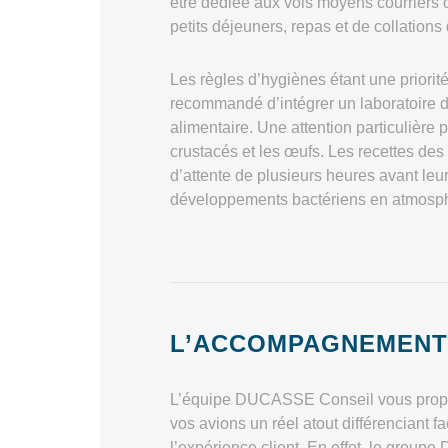
être dédiée aux vols moyens courriers o
petits déjeuners, repas et de collations 
Les règles d’hygiènes étant une priorit
recommandé d’intégrer un laboratoire d
alimentaire. Une attention particulière 
crustacés et les œufs. Les recettes des
d’attente de plusieurs heures avant leu
développements bactériens en atmosphè
L’ACCOMPAGNEMENT
L’équipe DUCASSE Conseil vous propose
vos avions un réel atout différenciant f
l’expérience client. En effet, le grou