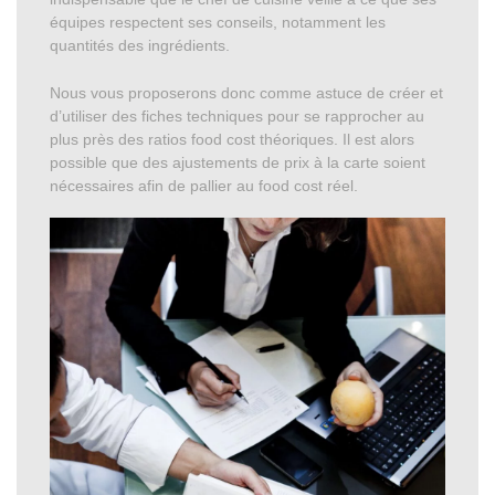
équipes respectent ses conseils, notamment les
quantités des ingrédients.
Nous vous proposerons donc comme astuce de créer et
d’utiliser des fiches techniques pour se rapprocher au
plus près des ratios food cost théoriques. Il est alors
possible que des ajustements de prix à la carte soient
nécessaires afin de pallier au food cost réel.