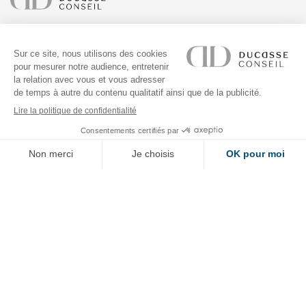
À PROPOS
RÉALISATIONS
ADRESSE
SUIVEZ-NOUS
NEWSLETTER
Vous voulez être tenu informé de toutes les actualités de DUCASSE Conseil
? Indiquez simplement votre adresse email dans la case ci-dessous. En vous
abonnant vous acceptez la
politique de confidentialité
.
OK
FILIALE DE
DUCASSE PARIS
FR
EN